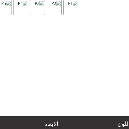
للون
الابعاد