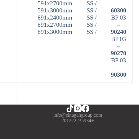
591x2700mm
/ SS
–
591x3000mm
/ SS
60300
891x2400mm
/ SS
BP 03
891x2700mm
/ SS
–
891x3000mm
/ SS
90240
BP 03
–
90270
BP 03
–
90300
info@elnagahgroup.com
+201222235934