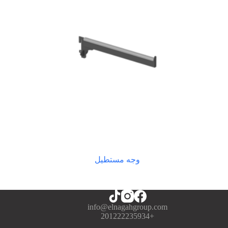
وجه مستطيل
info@elnagahgroup.com
+201222235934