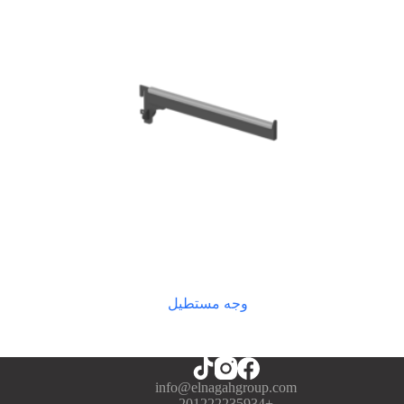
وجه مستطيل
info@elnagahgroup.com
+201222235934