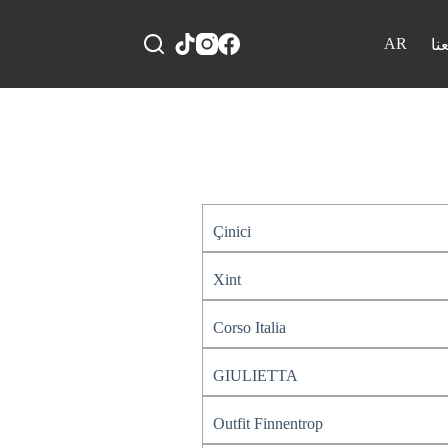
AR
نا
Çinici
Xint
Corso Italia
GIULIETTA
Outfit Finnentrop